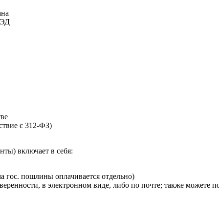
ана
ВЭД
тве
ствие с 312-ФЗ)
ы) включает в себя:
а гос. пошлины оплачивается отдельно)
еренности, в электронном виде, либо по почте; также можете п